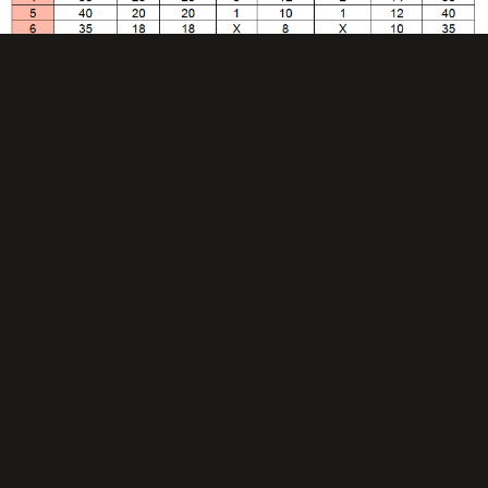
*La puntuación puede ser modificada en la actualización del
reglamento de la Unió Ciclista Internacional (UCI).
**En caso de realizarse la carrera de Élite y S23 por separado.
Para la Clasificación por
EQUIPOS
puntuarán de la